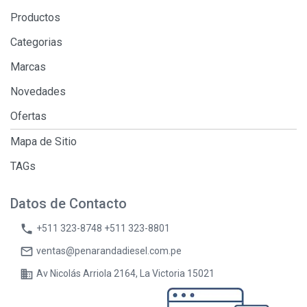
Productos
Categorias
Marcas
Novedades
Ofertas
Mapa de Sitio
TAGs
Datos de Contacto
phone
+511 323-8748 +511 323-8801
mail_outline
ventas@penarandadiesel.com.pe
business
Av Nicolás Arriola 2164, La Victoria 15021