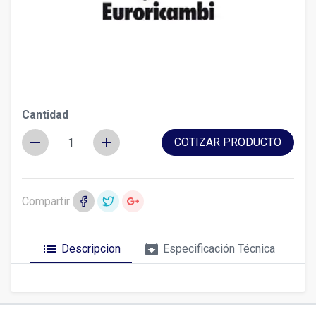
Cantidad
remove
add
COTIZAR PRODUCTO
Compartir
list
archive
Descripcion
Especificación Técnica