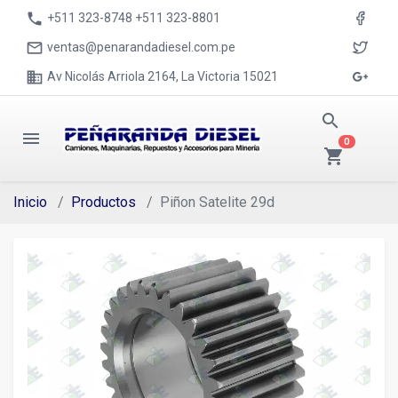
phone
+511 323-8748 +511 323-8801
mail_outline
ventas@penarandadiesel.com.pe
business
Av Nicolás Arriola 2164, La Victoria 15021
search
menu
0
shopping_cart
Inicio
Productos
Piñon Satelite 29d
evron_left
chevron_ri