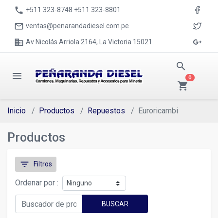
phone
+511 323-8748 +511 323-8801
mail_outline
ventas@penarandadiesel.com.pe
business
Av Nicolás Arriola 2164, La Victoria 15021
search
menu
0
shopping_cart
Inicio
Productos
Repuestos
Euroricambi
Productos
filter_list
Filtros
Ordenar por :
BUSCAR