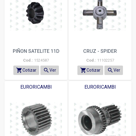
PIÑON SATELITE 11D
CRUZ - SPIDER
Cod.:
1524587
Cod.:
11102257
shopping_cart
search
shopping_cart
search
Cotizar
Ver
Cotizar
Ver
EURORICAMBI
EURORICAMBI