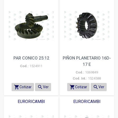
PAR CONICO 25:12
PIÑON PLANETARIO 16D-
17 E
Cod.:
1524911
Cod.:
1069849
Cod. Int.:
1524588
shopping_cart
search
shopping_cart
search
Cotizar
Ver
Cotizar
Ver
EURORICAMBI
EURORICAMBI