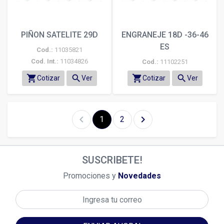
PIÑON SATELITE 29D
ENGRANEJE 18D -36-46
ES
Cod.:
11035821
Cod. Int.:
11034826
Cod.:
11102251
shopping_cart
search
shopping_cart
search
Cotizar
Ver
Cotizar
Ver
chevron_left
chevron_right
1
2
SUSCRIBETE!
Promociones y
Novedades