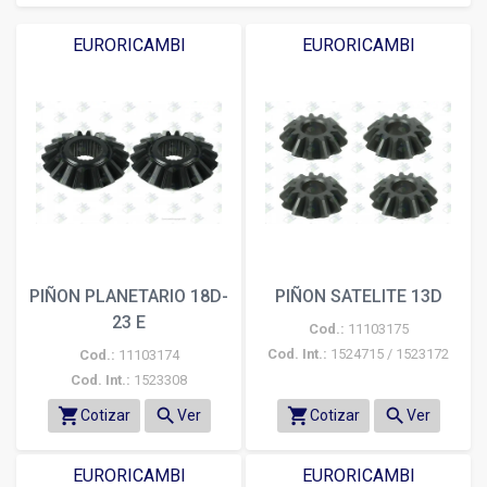
EURORICAMBI
EURORICAMBI
PIÑON PLANETARIO 18D-
PIÑON SATELITE 13D
23 E
Cod.:
11103175
Cod. Int.:
1524715 / 1523172
Cod.:
11103174
Cod. Int.:
1523308
shopping_cart
search
shopping_cart
search
Cotizar
Ver
Cotizar
Ver
EURORICAMBI
EURORICAMBI