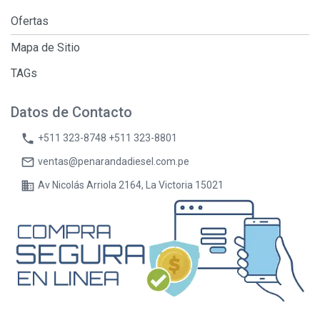
Ofertas
Mapa de Sitio
TAGs
Datos de Contacto
phone
+511 323-8748 +511 323-8801
mail_outline
ventas@penarandadiesel.com.pe
business
Av Nicolás Arriola 2164, La Victoria 15021