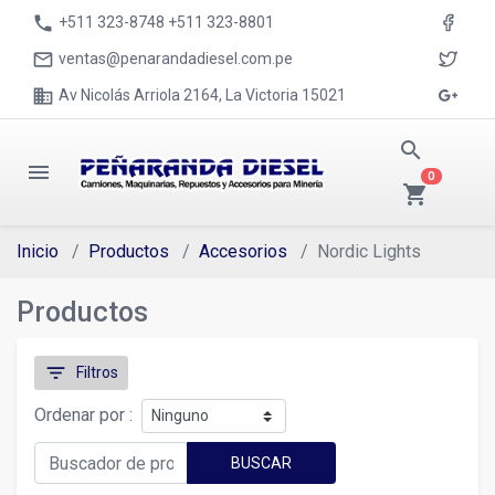
phone
+511 323-8748 +511 323-8801
mail_outline
ventas@penarandadiesel.com.pe
business
Av Nicolás Arriola 2164, La Victoria 15021
search
menu
0
shopping_cart
Inicio
Productos
Accesorios
Nordic Lights
Productos
filter_list
Filtros
Ordenar por :
BUSCAR