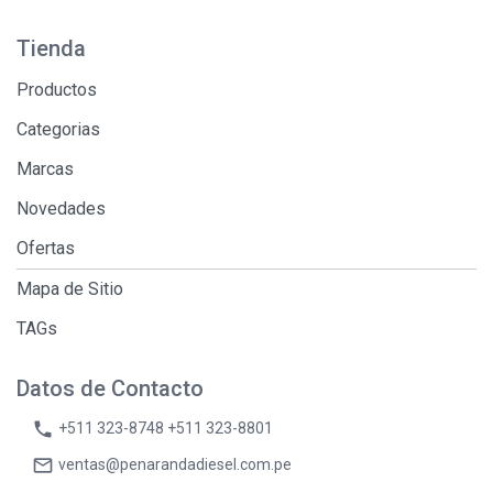
Tienda
Productos
Categorias
Marcas
Novedades
Ofertas
Mapa de Sitio
TAGs
Datos de Contacto
phone
+511 323-8748 +511 323-8801
mail_outline
ventas@penarandadiesel.com.pe