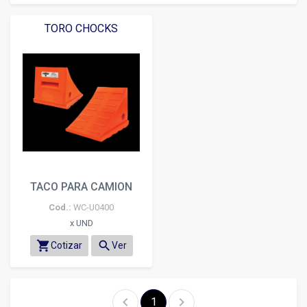
TORO CHOCKS
TACO PARA CAMION
Cod.:
WC-U0400
x UND
shopping_cart
search
Cotizar
Ver
chevron_left
chevron_right
1