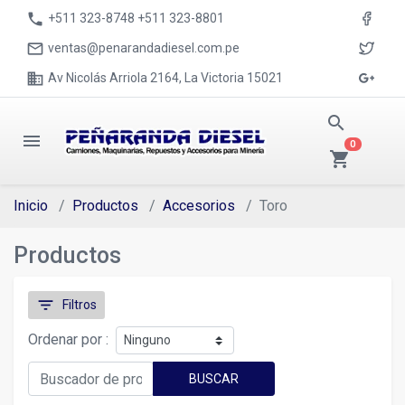
phone
+511 323-8748 +511 323-8801
mail_outline
ventas@penarandadiesel.com.pe
business
Av Nicolás Arriola 2164, La Victoria 15021
search
menu
0
shopping_cart
Inicio
Productos
Accesorios
Toro
Productos
filter_list
Filtros
Ordenar por :
BUSCAR