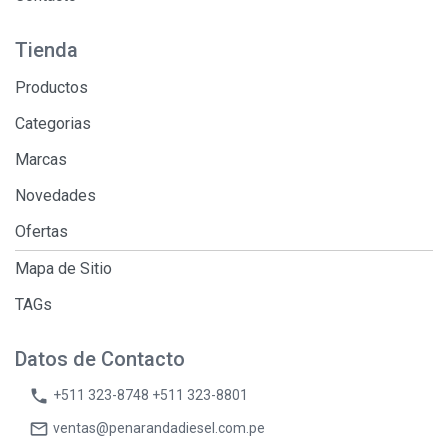
Tienda
Productos
Categorias
Marcas
Novedades
Ofertas
Mapa de Sitio
TAGs
Datos de Contacto
phone
+511 323-8748 +511 323-8801
mail_outline
ventas@penarandadiesel.com.pe