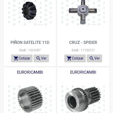
PIÑON SATELITE 11D
CRUZ - SPIDER
Cod.:
1524587
Cod.:
11102257
shopping_cart
search
shopping_cart
search
Cotizar
Ver
Cotizar
Ver
EURORICAMBI
EURORICAMBI