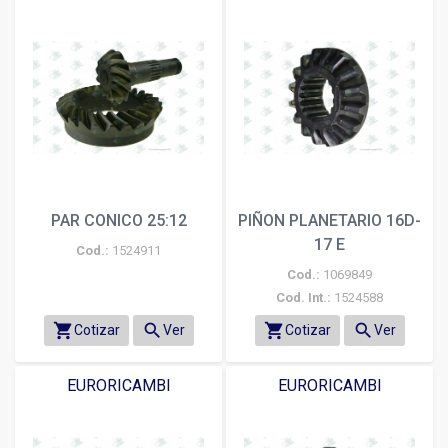
PAR CONICO 25:12
PIÑON PLANETARIO 16D-
17 E
Cod.:
1524911
Cod.:
1069849
Cod. Int.:
1524588
shopping_cart
search
shopping_cart
search
Cotizar
Ver
Cotizar
Ver
EURORICAMBI
EURORICAMBI