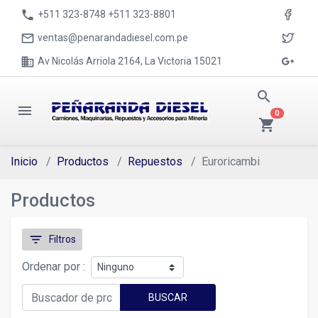
phone
+511 323-8748 +511 323-8801
mail_outline
ventas@penarandadiesel.com.pe
business
Av Nicolás Arriola 2164, La Victoria 15021
search
menu
0
shopping_cart
Inicio
Productos
Repuestos
Euroricambi
Productos
filter_list
Filtros
Ordenar por :
BUSCAR