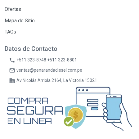
Ofertas
Mapa de Sitio
TAGs
Datos de Contacto
phone
+511 323-8748 +511 323-8801
mail_outline
ventas@penarandadiesel.com.pe
business
Av Nicolás Arriola 2164, La Victoria 15021