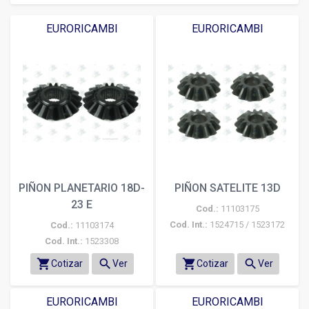
EURORICAMBI
EURORICAMBI
PIÑON PLANETARIO 18D-
PIÑON SATELITE 13D
23 E
Cod.:
11103175
Cod. Int.:
1524715 / 1523172
Cod.:
11103174
Cod. Int.:
1523308
shopping_cart
search
shopping_cart
search
Cotizar
Ver
Cotizar
Ver
EURORICAMBI
EURORICAMBI