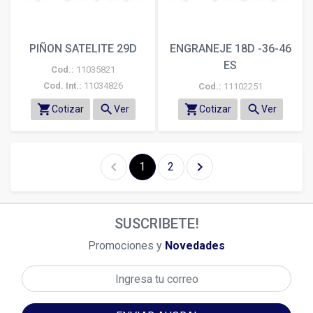
PIÑON SATELITE 29D
ENGRANEJE 18D -36-46
ES
Cod.:
11035821
Cod. Int.:
11034826
Cod.:
11102251
shopping_cart
search
shopping_cart
search
Cotizar
Ver
Cotizar
Ver
chevron_left
chevron_right
1
2
SUSCRIBETE!
Promociones y
Novedades