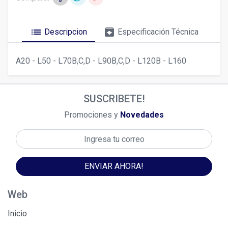
list
archive
Descripcion
Especificación Técnica
A20 - L50 - L70B,C,D - L90B,C,D - L120B - L160
SUSCRIBETE!
Promociones y
Novedades
ENVIAR AHORA!
Web
Inicio