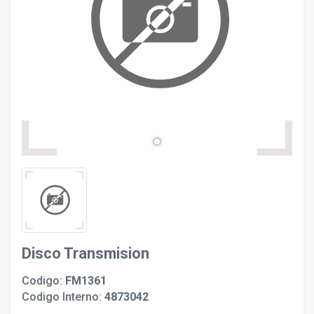
evron_left
chevron_ri
Disco Transmision
Codigo:
FM1361
Codigo Interno:
4873042