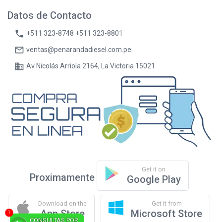
Datos de Contacto
phone
+511 323-8748 +511 323-8801
mail_outline
ventas@penarandadiesel.com.pe
business
Av Nicolás Arriola 2164, La Victoria 15021
Get it on
Proximamente
Google Play
Download on the
Get it from
App Store
Microsoft Store
CONSULTAS POR