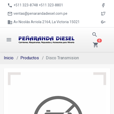
phone
+511 323-8748 +511 323-8801
mail_outline
ventas@penarandadiesel.com.pe
business
Av Nicolás Arriola 2164, La Victoria 15021
search
menu
0
shopping_cart
Inicio
Productos
Disco Transmision