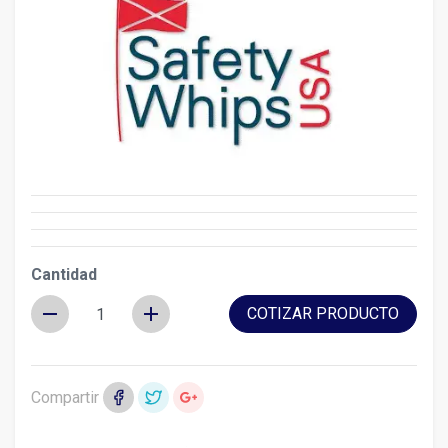
Cantidad
remove
add
COTIZAR PRODUCTO
Compartir