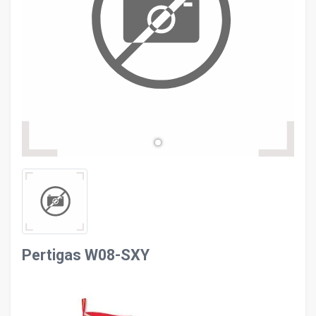
evron_left
chevron_ri
Pertigas W08-SXY