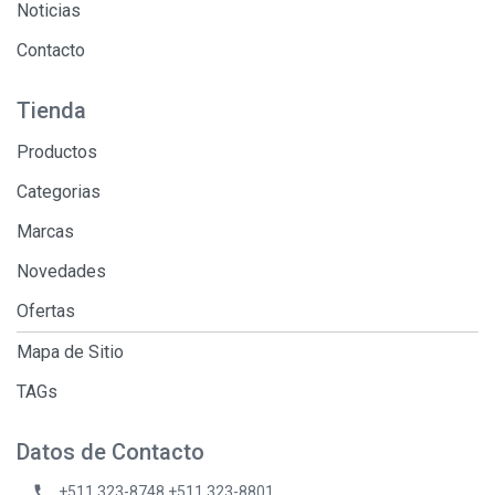
Noticias
Contacto
Tienda
Productos
Categorias
Marcas
Novedades
Ofertas
Mapa de Sitio
TAGs
Datos de Contacto
phone
+511 323-8748 +511 323-8801