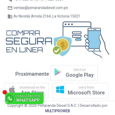
mail_outline
ventas@penarandadiesel.com.pe
business
Av Nicolás Arriola 2164, La Victoria 15021
Get it on
Proximamente
Google Play
Download on the
Get it from
App Store
Microsoft Store
CONSULTAS POR
WHATSAPP
Copyright © 2020 Peñaranda Diesel S.A.C. | Desarrollado por
MULTIPROWEB