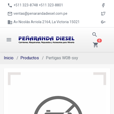
phone
+511 323-8748 +511 323-8801
mail_outline
ventas@penarandadiesel.com.pe
business
Av Nicolás Arriola 2164, La Victoria 15021
search
menu
0
shopping_cart
Inicio
Productos
Pertigas W08-sxy