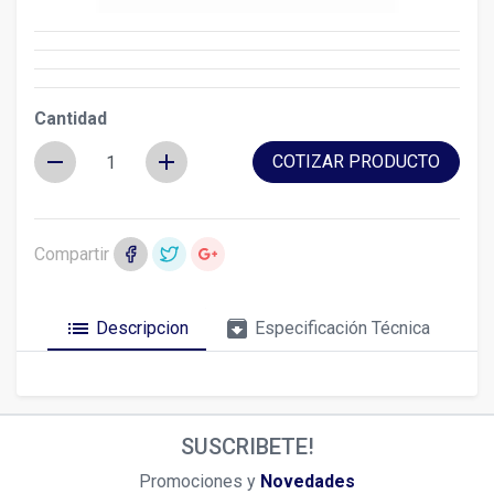
Cantidad
remove
add
COTIZAR PRODUCTO
Compartir
list
archive
Descripcion
Especificación Técnica
SUSCRIBETE!
Promociones y
Novedades