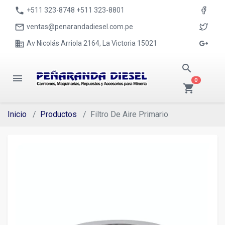
phone
+511 323-8748 +511 323-8801
mail_outline
ventas@penarandadiesel.com.pe
business
Av Nicolás Arriola 2164, La Victoria 15021
search
menu
0
shopping_cart
Inicio
Productos
Filtro De Aire Primario