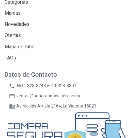
Categorias
Marcas
Novedades
Ofertas
Mapa de Sitio
TAGs
Datos de Contacto
phone
+511 323-8748 +511 323-8801
mail_outline
ventas@penarandadiesel.com.pe
business
Av Nicolás Arriola 2164, La Victoria 15021