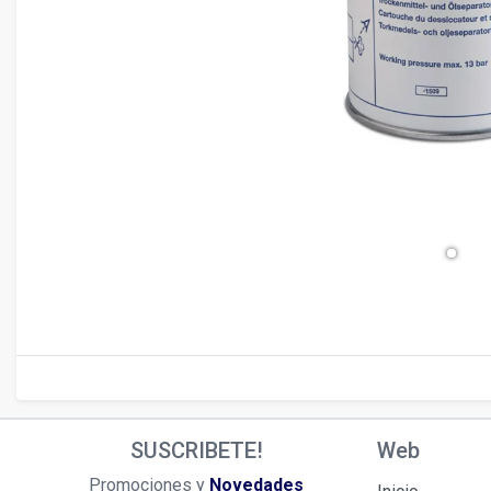
chevron_left
SUSCRIBETE!
Web
Promociones y
Novedades