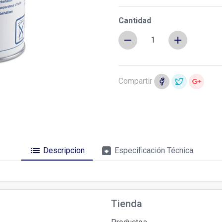
chevron_right
Cantidad
remove
add
Compartir
list
archive
Descripcion
Especificación Técnica
Tienda