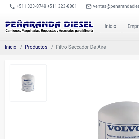
phone
mail_outline
+511 323-8748 +511 323-8801
ventas@penarandadies
Inicio
Empr
Inicio
Productos
Filtro Seccador De Aire