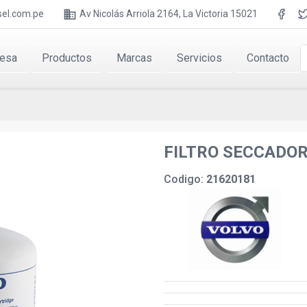
business
el.com.pe
Av Nicolás Arriola 2164, La Victoria 15021
esa
Productos
Marcas
Servicios
Contacto
FILTRO SECCADOR
Codigo:
21620181