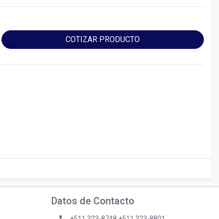
COTIZAR PRODUCTO
Datos de Contacto
phone
+511 323-8748 +511 323-8801